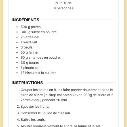
PORTIONS
6
personnes
INGRÉDIENTS
500
g
poires
300
g
sucre en poudre
2
verres
eau
1
verre
lait
3
oeufs
50
g
farine
60
g
amandes en poudre
30
g
beurre
1
pincée
sel
18
biscuits à la cuillère
INSTRUCTIONS
Couper les poires en 8, les faire pocher doucement dans le
sirop de sucre (le sirop est obtenu avec 200g de sucre et 2
verres d'eau) pendant 20 mm.
Égoutter les fruits.
Conserver le liquide de cuisson.
Battre les œufs.
Ajouter progressivement le sucre, la farine et le sel.