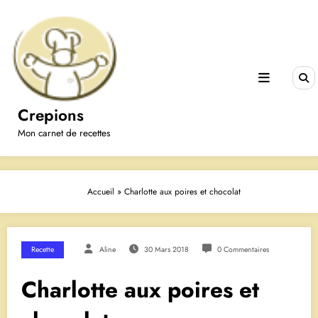
Aller
au
contenu
Crepions
Mon carnet de recettes
Accueil
»
Charlotte aux poires et chocolat
Recette
Aline
30 Mars 2018
0 Commentaires
Charlotte aux poires et