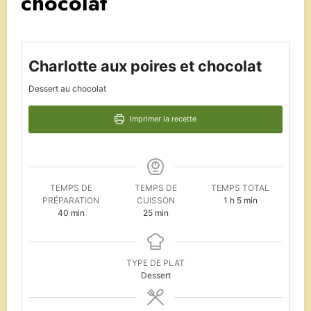
chocolat
Charlotte aux poires et chocolat
Dessert au chocolat
Imprimer la recette
TEMPS DE
TEMPS DE
TEMPS TOTAL
heure
minutes
PRÉPARATION
CUISSON
1
h
5
min
minutes
minutes
40
min
25
min
TYPE DE PLAT
Dessert