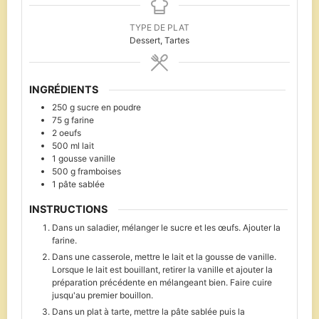
TYPE DE PLAT
Dessert, Tartes
INGRÉDIENTS
250
g
sucre en poudre
75
g
farine
2
oeufs
500
ml
lait
1
gousse
vanille
500
g
framboises
1
pâte sablée
INSTRUCTIONS
Dans un saladier, mélanger le sucre et les œufs. Ajouter la
farine.
Dans une casserole, mettre le lait et la gousse de vanille.
Lorsque le lait est bouillant, retirer la vanille et ajouter la
préparation précédente en mélangeant bien. Faire cuire
jusqu'au premier bouillon.
Dans un plat à tarte, mettre la pâte sablée puis la