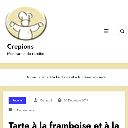
Aller
au
contenu
Crepions
Mon carnet de recettes
Accueil
»
Tarte à la framboise et à la crème pâtissière
Recette
CodazziS
20 Décembre 2017
0 Commentaires
Tarte à la framboise et à la