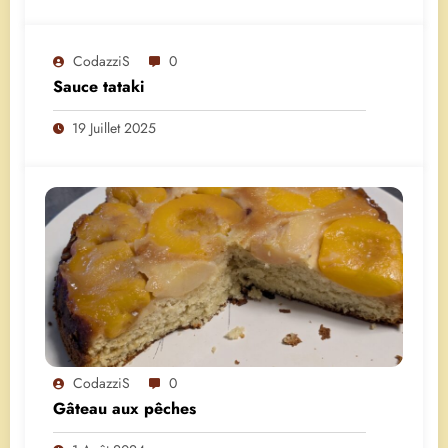
CodazziS
0
Sauce tataki
19 Juillet 2025
CodazziS
0
Gâteau aux pêches