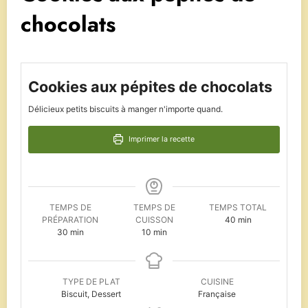
chocolats
Cookies aux pépites de chocolats
Délicieux petits biscuits à manger n'importe quand.
Imprimer la recette
TEMPS DE
TEMPS DE
TEMPS TOTAL
minutes
PRÉPARATION
CUISSON
40
min
minutes
minutes
30
min
10
min
TYPE DE PLAT
CUISINE
Biscuit, Dessert
Française