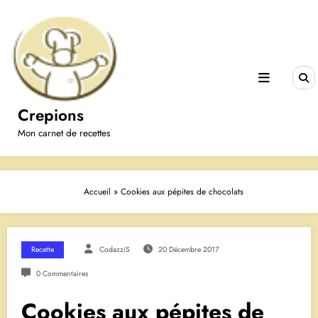
Aller
au
contenu
Crepions
Mon carnet de recettes
Accueil
»
Cookies aux pépites de chocolats
Recette
CodazziS
20 Décembre 2017
0 Commentaires
Cookies aux pépites de