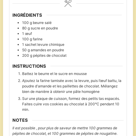
INGRÉDIENTS
100
g
beurre salé
80
g
sucre en poudre
1
œuf
100
g
farine
1
sachet
levure chimique
50
g
amandes en poudre
200
g
pépites de chocolat
INSTRUCTIONS
Battez le beurre et le sucre en mousse
Ajoutez la farine tamisée avec la levure, puis l’œuf battu, la
poudre d'amande et les paillettes de chocolat. Mélangez
bien de manière à obtenir une pâte homogène
Sur une plaque de cuisson, formez des petits tas espacés.
Faites cuire vos cookies au chocolat à 200°C pendant 10
min.
NOTES
Il est possible , pour plus de saveur de mettre 100 grammes de
pépites de chocolat, et 100 grammes de pépites de nougatine.